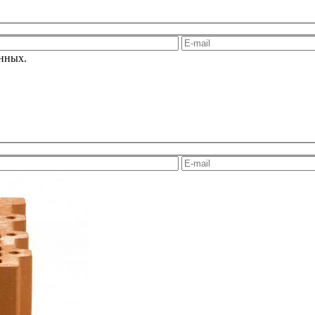
анных.