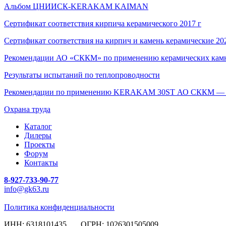
Альбом ЦНИИСК-KERAKAM KAIMAN
Сертификат соответствия кирпича керамического 2017 г
Сертификат соответствия на кирпич и камень керамические 20
Рекомендации АО «СККМ» по применению керамических ка
Результаты испытаний по теплопроводности
Рекомендации по применению KERAKAM 30ST АО СККМ — г.C
Охрана труда
Каталог
Дилеры
Проекты
Форум
Контакты
8-927-733-90-77
info@gk63.ru
Политика конфиденциальности
ИНН: 6318101435 ОГРН: 1026301505009