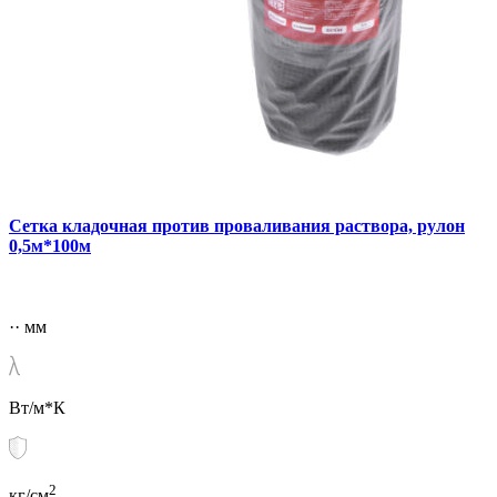
Сетка кладочная против проваливания раствора, рулон
0,5м*100м
·· мм
Вт/м*К
2
кг/см